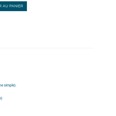
 AU PANIER
e simple).
e)