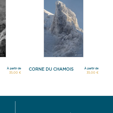
À partir de
À partir de
CORNE DU CHAMOIS
LÀ
35,00 €
35,00 €