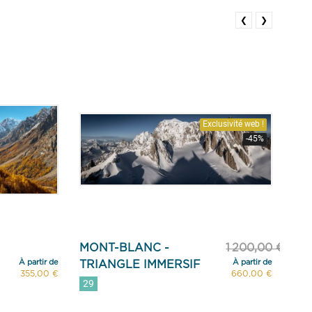
❮
❯
Exclusivité web !
-45%
MONT-BLANC -
1 200,00 €
VA
À partir de
À partir de
TRIANGLE IMMERSIF
TR
355,00 €
660,00 €
29
25