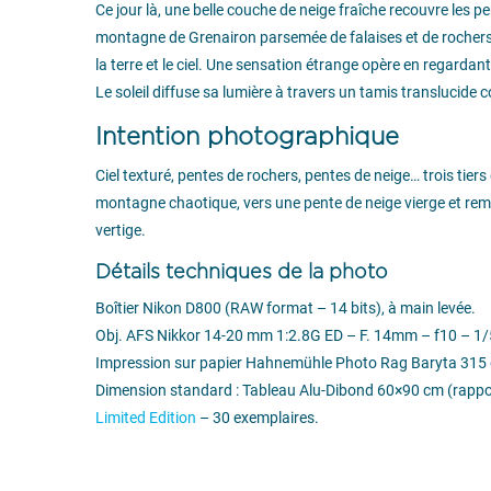
Ce jour là, une belle couche de neige fraîche recouvre les 
montagne de Grenairon parsemée de falaises et de rochers. L
la terre et le ciel. Une sensation étrange opère en regardant
Le soleil diffuse sa lumière à travers un tamis translucide 
Intention photographique
Ciel texturé, pentes de rochers, pentes de neige… trois tiers
montagne chaotique, vers une pente de neige vierge et remont
vertige.
Détails techniques de la photo
Boîtier Nikon D800 (RAW format – 14 bits), à main levée.
Obj. AFS Nikkor 14-20 mm 1:2.8G ED – F. 14mm – f10 – 1/
Impression sur papier Hahnemühle Photo Rag Baryta 315 
Dimension standard : Tableau Alu-Dibond 60×90 cm (rappor
Limited Edition
– 30 exemplaires.